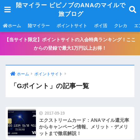
陸マイラー ピピノブのANAのマイルで
旅ブログ
ホーム
陸マイラー
ポイントサイト
ポイ活
クレカ
エ
【当サイト限定】ポイントサイトの入会特典ランキング！ここ
からの登録で最大1万円以上お得！
ホーム
ポイントサイト
「Gポイント」の記事一覧
2017-09-19
エクストリームカード：ANAマイル還元率
からキャンペーン情報、メリット・デメリ
ットまで徹底解説！