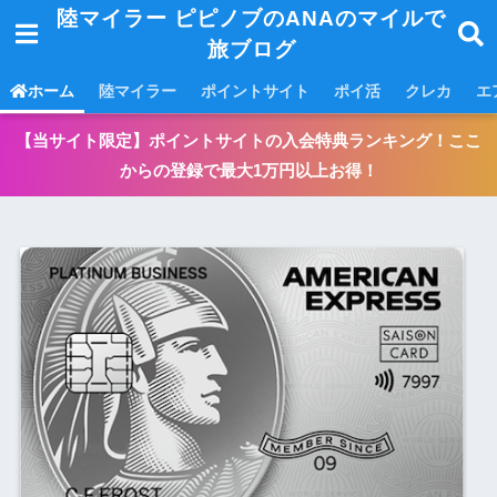
陸マイラー ピピノブのANAのマイルで
旅ブログ
ホーム
陸マイラー
ポイントサイト
ポイ活
クレカ
エ
【当サイト限定】ポイントサイトの入会特典ランキング！ここ
からの登録で最大1万円以上お得！