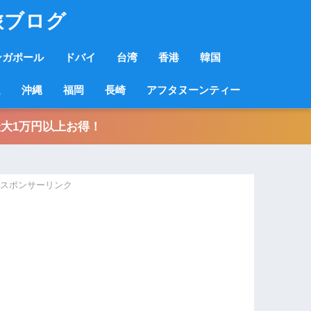
旅ブログ
ンガポール
ドバイ
台湾
香港
韓国
良
沖縄
福岡
長崎
アフタヌーンティー
大1万円以上お得！
スポンサーリンク