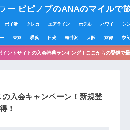
ラー ピピノブのANAのマイルで
ポイ活
クレカ
エアライン
ホテル
ハワイ
シ
ー
東京
横浜
日光
軽井沢
大阪
京都
奈
ポイントサイトの入会特典ランキング！ここからの登録で最
タスの入会キャンペーン！新規登
獲得！