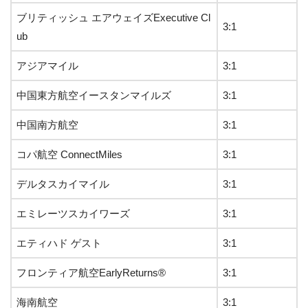
ブリティッシュ エアウェイズExecutive Cl
3:1
ub
アジアマイル
3:1
中国東方航空イースタンマイルズ
3:1
中国南方航空
3:1
コパ航空 ConnectMiles
3:1
デルタスカイマイル
3:1
エミレーツスカイワーズ
3:1
エティハド ゲスト
3:1
フロンティア航空EarlyReturns®
3:1
海南航空
3:1