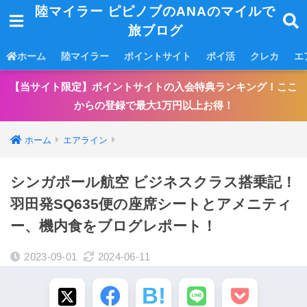
陸マイラー ピピノブのANAのマイルで
旅ブログ
ホーム
陸マイラー
ポイントサイト
ポイ活
クレカ
エ
【当サイト限定】ポイントサイトの入会特典ランキング！ここ
からの登録で最大1万円以上お得！
ホーム
エアライン
シンガポール航空 ビジネスクラス搭乗記！
羽田発SQ635便の座席シートとアメニティ
ー、機内食をブログレポート！
2023-09-01
2024-06-11