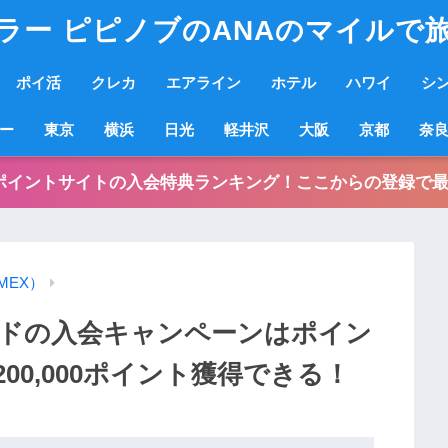
ラー ピピノブのANAのマイルで
ポイ活
クレカ
エアライン
ホテル
ハワイ
シ
ー
東京
横浜
日光
軽井沢
大阪
京都
奈
ポイントサイトの入会特典ランキング！ここからの登録で最
MEX）
ドの入会キャンペーンはポイン
00,000ポイント獲得できる！