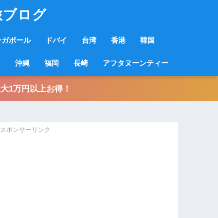
旅ブログ
ンガポール
ドバイ
台湾
香港
韓国
良
沖縄
福岡
長崎
アフタヌーンティー
大1万円以上お得！
スポンサーリンク