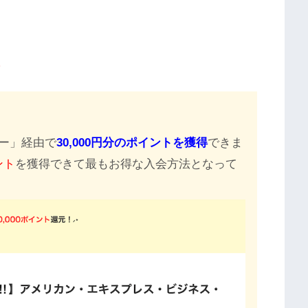
。
ー」経由で
30,000円分のポイントを獲得
できま
ント
を獲得できて最もお得な入会方法となって