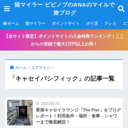
陸マイラー ピピノブのANAのマイルで
旅ブログ
ホーム
陸マイラー
ポイントサイト
ポイ活
クレカ
エ
【当サイト限定】ポイントサイトの入会特典ランキング！ここ
からの登録で最大1万円以上お得！
ホーム
エアライン
「キャセイパシフィック」の記事一覧
2025-05-29
香港キャセイラウンジ「The Pier」をブログ
レポート！利用条件・場所・食事・シャワ
ーまで徹底解説！