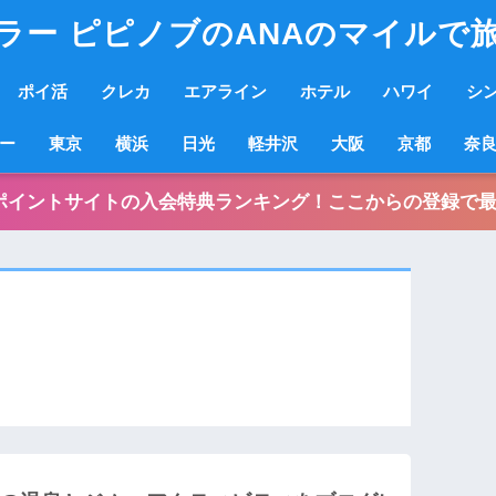
ラー ピピノブのANAのマイルで
ポイ活
クレカ
エアライン
ホテル
ハワイ
シ
ー
東京
横浜
日光
軽井沢
大阪
京都
奈
ポイントサイトの入会特典ランキング！ここからの登録で最