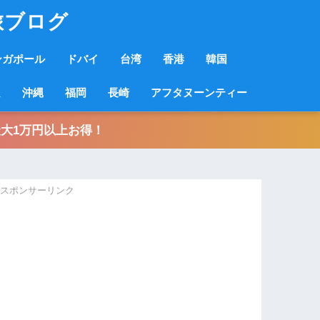
旅ブログ
ンガポール
ドバイ
台湾
香港
韓国
良
沖縄
福岡
長崎
アフタヌーンティー
大1万円以上お得！
スポンサーリンク