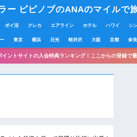
ラー ピピノブのANAのマイルで
ポイ活
クレカ
エアライン
ホテル
ハワイ
シ
ー
東京
横浜
日光
軽井沢
大阪
京都
奈
ポイントサイトの入会特典ランキング！ここからの登録で最