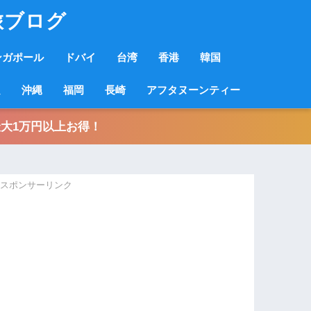
旅ブログ
ンガポール
ドバイ
台湾
香港
韓国
良
沖縄
福岡
長崎
アフタヌーンティー
大1万円以上お得！
スポンサーリンク