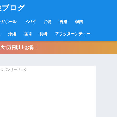
旅ブログ
ンガポール
ドバイ
台湾
香港
韓国
良
沖縄
福岡
長崎
アフタヌーンティー
大1万円以上お得！
スポンサーリンク