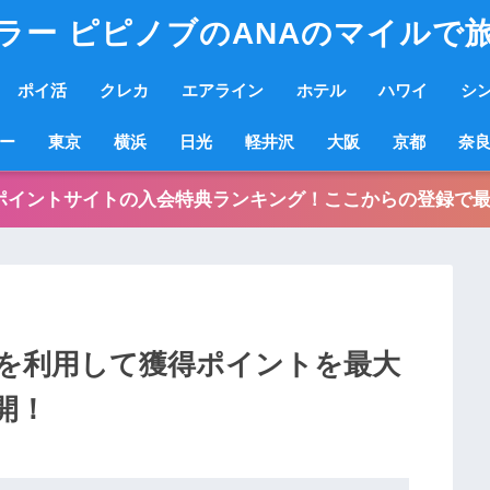
ラー ピピノブのANAのマイルで
ポイ活
クレカ
エアライン
ホテル
ハワイ
シ
ー
東京
横浜
日光
軽井沢
大阪
京都
奈
ポイントサイトの入会特典ランキング！ここからの登録で最
を利用して獲得ポイントを最大
開！