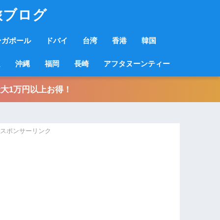
旅ブログ
ンガポール
ドバイ
台湾
香港
韓国
良
沖縄
福岡
長崎
アフタヌーンティー
大1万円以上お得！
スポンサーリンク