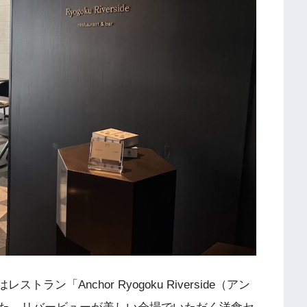
トラン「Anchor Ryogoku Riverside（アン