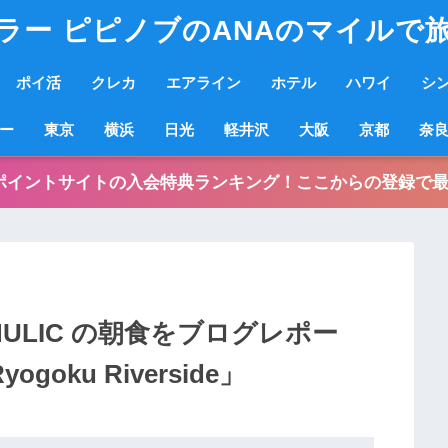
ラー ピピノブのANAのマイルで
ポイ活
クレカ
エアライン
ホテル
ハワイ
シ
ー
東京
横浜
日光
軽井沢
大阪
京都
奈
ポイントサイトの入会特典ランキング！ここからの登録で最
HULIC の朝食をブログレポー
goku Riverside」