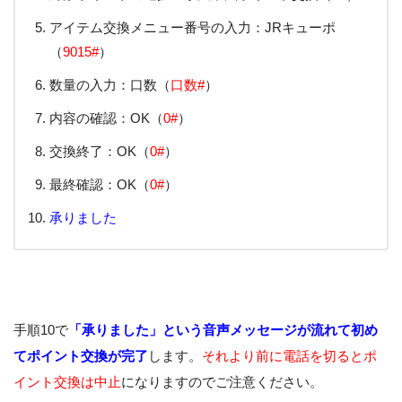
アイテム交換メニュー番号の入力：JRキューポ
（
9015#
）
数量の入力：口数（
口数#
）
内容の確認：OK（
0#
）
交換終了：OK（
0#
）
最終確認：OK（
0#
）
承りました
手順10で
「承りました」という音声メッセージが流れて初め
てポイント交換が完了
します。
それより前に電話を切るとポ
イント交換は中止
になりますのでご注意ください。