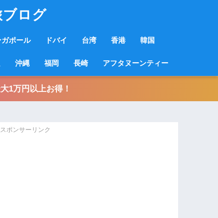
旅ブログ
ンガポール
ドバイ
台湾
香港
韓国
良
沖縄
福岡
長崎
アフタヌーンティー
大1万円以上お得！
スポンサーリンク