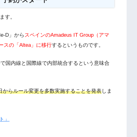
ます。
e-D」から
スペインのAmadeus IT Group（アマ
スの「Altea」に移行
するというものです。
すので国内線と国際線で内部統合するという意味合
月19日からルール変更を多数実施することを発表
しま
ト」