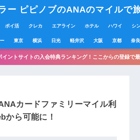
ラー ピピノブのANAのマイルで
ポイ活
クレカ
エアライン
ホテル
ハワイ
シ
ー
東京
横浜
日光
軽井沢
大阪
京都
奈
ポイントサイトの入会特典ランキング！ここからの登録で最
ANAカードファミリーマイル利
ebから可能に！