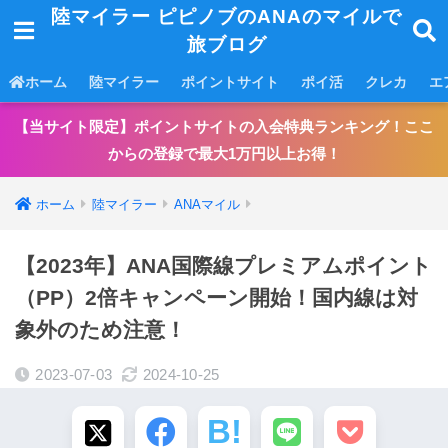
陸マイラー ピピノブのANAのマイルで
旅ブログ
ホーム
陸マイラー
ポイントサイト
ポイ活
クレカ
エ
【当サイト限定】ポイントサイトの入会特典ランキング！ここ
からの登録で最大1万円以上お得！
ホーム
陸マイラー
ANAマイル
【2023年】ANA国際線プレミアムポイント
（PP）2倍キャンペーン開始！国内線は対
象外のため注意！
2023-07-03
2024-10-25