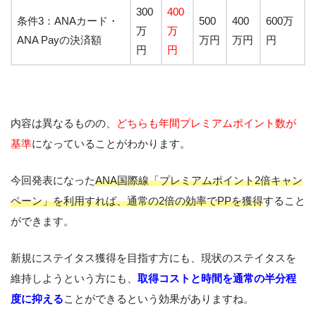
300
400
条件3：ANAカード・
500
400
600万
万
万
ANA Payの決済額
万円
万円
円
円
円
内容は異なるものの、
どちらも年間
プレミアムポイント数が
基準
になっていることがわかります。
今回発表になった
ANA国際線「プレミアムポイント2倍キャン
ペーン」を利用すれば、通常の2倍の効率でPPを獲得
すること
ができます。
新規にステイタス獲得を目指す方にも、現状のステイタスを
維持しようという方にも、
取得コストと時間を通常の半分程
度に抑える
ことができるという効果がありますね。