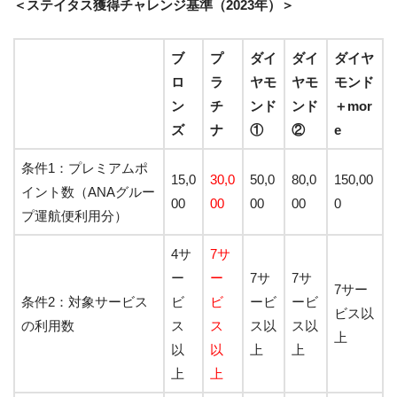
＜ステイタス獲得チャレンジ基準（2023年）＞
ブ
プ
ダイ
ダイ
ダイヤ
ロ
ラ
ヤモ
ヤモ
モンド
ン
チ
ンド
ンド
＋mor
ズ
ナ
①
②
e
条件1：プレミアムポ
15,0
30,0
50,0
80,0
150,00
イント数
（ANAグルー
00
00
00
00
0
プ運航便利用分
）
4サ
7サ
ー
ー
7サ
7サ
7サー
条件2：対象サービス
ビ
ビ
ービ
ービ
ビス以
の利用数
ス
ス
ス以
ス以
上
以
以
上
上
上
上