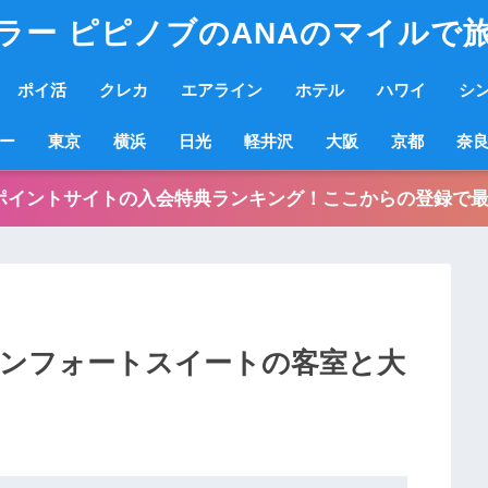
ラー ピピノブのANAのマイルで
ポイ活
クレカ
エアライン
ホテル
ハワイ
シ
ー
東京
横浜
日光
軽井沢
大阪
京都
奈
ポイントサイトの入会特典ランキング！ここからの登録で最
コンフォートスイートの客室と大