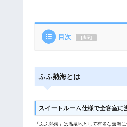
目次
[
表示
]
ふふ熱海とは
スイートルーム仕様で全客室に
「ふふ熱海」は温泉地として有名な熱海に