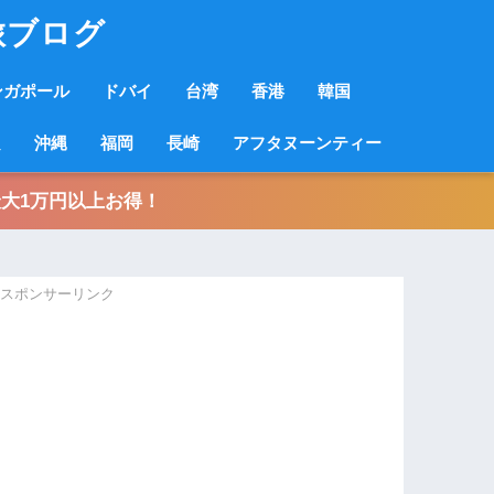
旅ブログ
ンガポール
ドバイ
台湾
香港
韓国
良
沖縄
福岡
長崎
アフタヌーンティー
大1万円以上お得！
スポンサーリンク