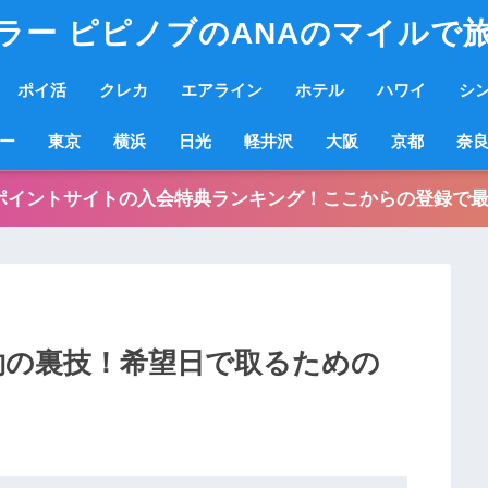
ラー ピピノブのANAのマイルで
ポイ活
クレカ
エアライン
ホテル
ハワイ
シ
ー
東京
横浜
日光
軽井沢
大阪
京都
奈
ポイントサイトの入会特典ランキング！ここからの登録で最
予約の裏技！希望日で取るための