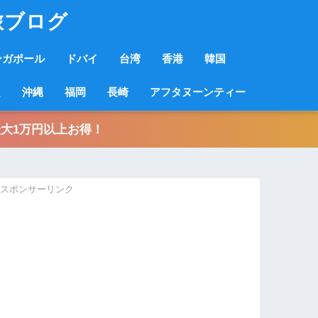
旅ブログ
ンガポール
ドバイ
台湾
香港
韓国
良
沖縄
福岡
長崎
アフタヌーンティー
大1万円以上お得！
スポンサーリンク