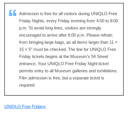
Admission is free for all visitors during UNIQLO Free
Friday Nights, every Friday evening from 4:00 to 8:00
p.m. To avoid long lines, visitors are strongly
encouraged to arrive after 6:00 p.m. Please refrain
from bringing large bags, as all items larger than 11 ×
15 × 5″ must be checked. The line for UNIQLO Free
Friday tickets begins at the Museum’s 54 Street
entrance. Your UNIQLO Free Friday Night ticket
permits entry to all Museum galleries and exhibitions.
Film admission is free, but a separate ticket is
required.
UNIQLO Free Fridays