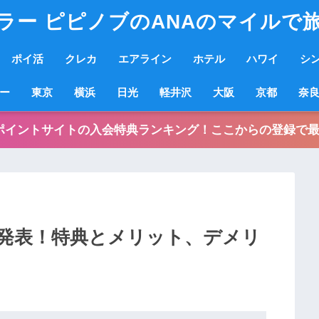
ラー ピピノブのANAのマイルで
ポイ活
クレカ
エアライン
ホテル
ハワイ
シ
ー
東京
横浜
日光
軽井沢
大阪
京都
奈
ポイントサイトの入会特典ランキング！ここからの登録で最
発表！特典とメリット、デメリ