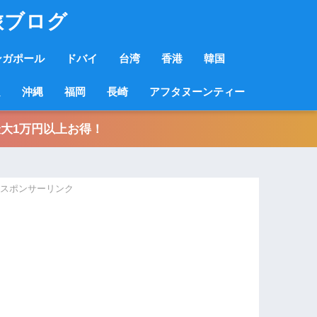
旅ブログ
ンガポール
ドバイ
台湾
香港
韓国
良
沖縄
福岡
長崎
アフタヌーンティー
大1万円以上お得！
スポンサーリンク