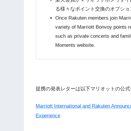
る様々なポイント交換のオプショ
Once Rakuten
members join Marrio
variety of Marriott Bonvoy points 
such as private concerts and fami
Moments website.
提携の発表レターは以下マリオットの公式
Marriott International and Rakuten Announc
Experience