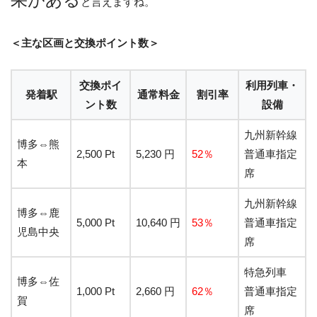
と言えますね。
＜主な区画と交換ポイント数＞
交換ポイ
利用列車・
発着駅
通常料金
割引率
ント数
設備
九州新幹線
博多⇔熊
2,500 Pt
5,230 円
52％
普通車指定
本
席
九州新幹線
博多⇔鹿
5,000 Pt
10,640 円
53％
普通車指定
児島中央
席
特急列車
博多⇔佐
1,000 Pt
2,660 円
62％
普通車指定
賀
席