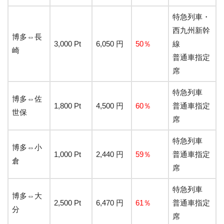
特急列車・
西九州新幹
博多⇔長
3,000 Pt
6,050 円
50％
線
崎
普通車指定
席
特急列車
博多⇔佐
1,800 Pt
4,500 円
60％
普通車指定
世保
席
特急列車
博多⇔小
1,000 Pt
2,440 円
59％
普通車指定
倉
席
特急列車
博多⇔大
2,500 Pt
6,470 円
61％
普通車指定
分
席