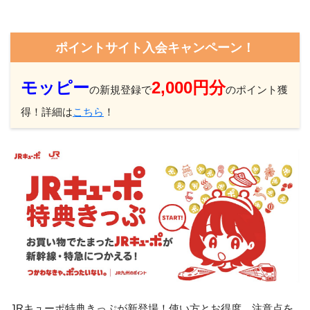
ポイントサイト入会キャンペーン！
モッピー
2,000円分
の新規登録で
のポイント獲
得！詳細は
こちら
！
JRキューポ特典きっぷが新登場！使い方とお得度、注意点を