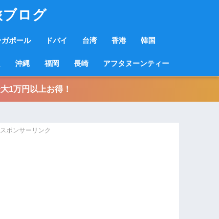
旅ブログ
ンガポール
ドバイ
台湾
香港
韓国
良
沖縄
福岡
長崎
アフタヌーンティー
大1万円以上お得！
スポンサーリンク