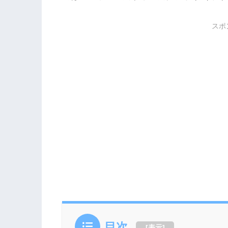
スポ
目次
[
表示
]