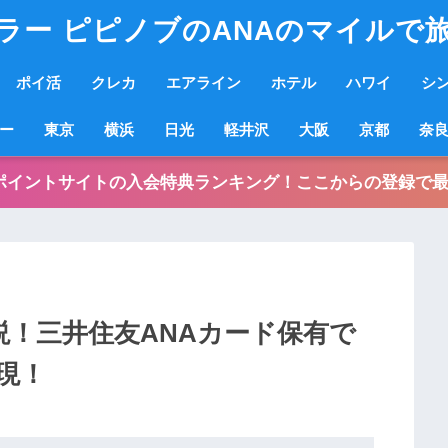
ラー ピピノブのANAのマイルで
ポイ活
クレカ
エアライン
ホテル
ハワイ
シ
ー
東京
横浜
日光
軽井沢
大阪
京都
奈
ポイントサイトの入会特典ランキング！ここからの登録で最
説！三井住友ANAカード保有で
現！