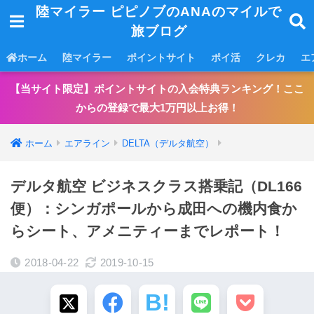
陸マイラー ピピノブのANAのマイルで
旅ブログ
ホーム
陸マイラー
ポイントサイト
ポイ活
クレカ
エ
【当サイト限定】ポイントサイトの入会特典ランキング！ここ
からの登録で最大1万円以上お得！
ホーム
エアライン
DELTA（デルタ航空）
デルタ航空 ビジネスクラス搭乗記（DL166
便）：シンガポールから成田への機内食か
らシート、アメニティーまでレポート！
2018-04-22
2019-10-15