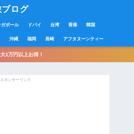
旅ブログ
ンガポール
ドバイ
台湾
香港
韓国
良
沖縄
福岡
長崎
アフタヌーンティー
大1万円以上お得！
スポンサーリンク