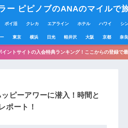
ラー ピピノブのANAのマイルで
ポイ活
クレカ
エアライン
ホテル
ハワイ
シ
ー
東京
横浜
日光
軽井沢
大阪
京都
奈
ポイントサイトの入会特典ランキング！ここからの登録で最
ハッピーアワーに潜入！時間と
レポート！