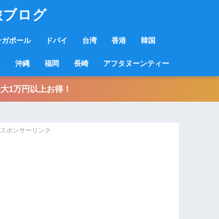
旅ブログ
ンガポール
ドバイ
台湾
香港
韓国
良
沖縄
福岡
長崎
アフタヌーンティー
大1万円以上お得！
スポンサーリンク