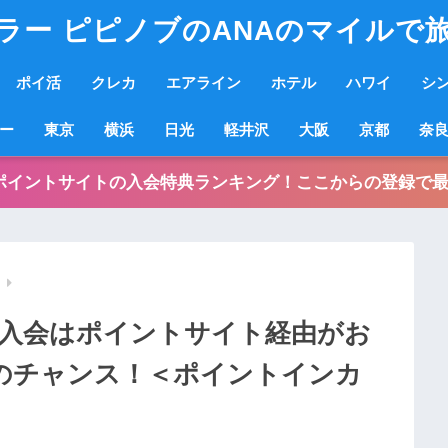
ラー ピピノブのANAのマイルで
ポイ活
クレカ
エアライン
ホテル
ハワイ
シ
ー
東京
横浜
日光
軽井沢
大阪
京都
奈
ポイントサイトの入会特典ランキング！ここからの登録で最
ム
入会はポイントサイト経由がお
獲得のチャンス！＜ポイントインカ