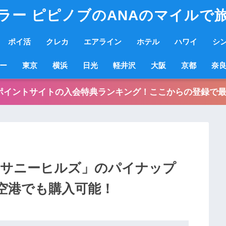
ラー ピピノブのANAのマイルで
ポイ活
クレカ
エアライン
ホテル
ハワイ
シ
ー
東京
横浜
日光
軽井沢
大阪
京都
奈
ポイントサイトの入会特典ランキング！ここからの登録で最
「サニーヒルズ」のパイナップ
空港でも購入可能！