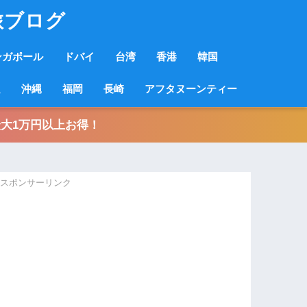
旅ブログ
ンガポール
ドバイ
台湾
香港
韓国
良
沖縄
福岡
長崎
アフタヌーンティー
大1万円以上お得！
スポンサーリンク