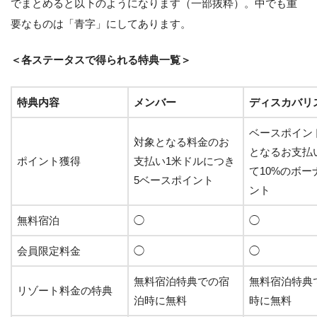
でまとめると以下のようになります（一部抜粋）。中でも重
要なものは「青字」にしてあります。
＜各ステータスで得られる特典一覧＞
特典内容
メンバー
ディスカバリ
ベースポイン
対象となる料金のお
となるお支払
ポイント獲得
支払い1米ドルにつき
て10%のボー
5ベースポイント
ント
無料宿泊
◯
◯
会員限定料金
◯
◯
無料宿泊特典での宿
無料宿泊特典
リゾート料金の特典
泊時に無料
時に無料