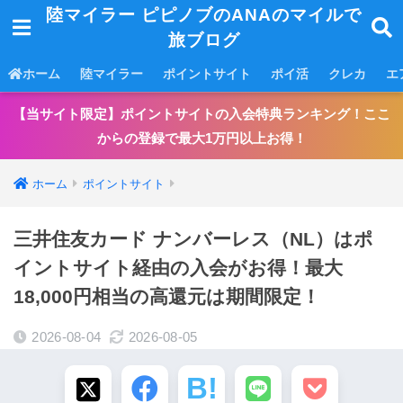
陸マイラー ピピノブのANAのマイルで
旅ブログ
ホーム
陸マイラー
ポイントサイト
ポイ活
クレカ
エ
【当サイト限定】ポイントサイトの入会特典ランキング！ここ
からの登録で最大1万円以上お得！
ホーム
ポイントサイト
三井住友カード ナンバーレス（NL）はポ
イントサイト経由の入会がお得！最大
18,000円相当の高還元は期間限定！
2026-08-04
2026-08-05