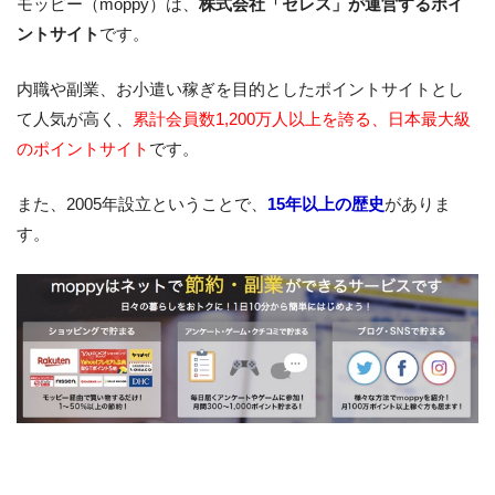
モッピー（moppy）は、
株式会社「セレス」が運営するポイ
ントサイト
です。
内職や副業、お小遣い稼ぎを目的としたポイントサイトとし
て人気が高く、
累計会員数1,200万人以上を誇る、日本最大級
のポイントサイト
です。
また、2005年設立ということで、
15年以上の歴史
がありま
す。