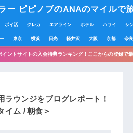
ラー ピピノブのANAのマイルで
ポイ活
クレカ
エアライン
ホテル
ハワイ
シ
ー
東京
横浜
日光
軽井沢
大阪
京都
奈
ポイントサイトの入会特典ランキング！ここからの登録で最
用ラウンジをブログレポート！
イム / 朝食＞