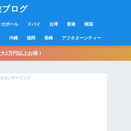
旅ブログ
ンガポール
ドバイ
台湾
香港
韓国
良
沖縄
福岡
長崎
アフタヌーンティー
大1万円以上お得！
スポンサーリンク