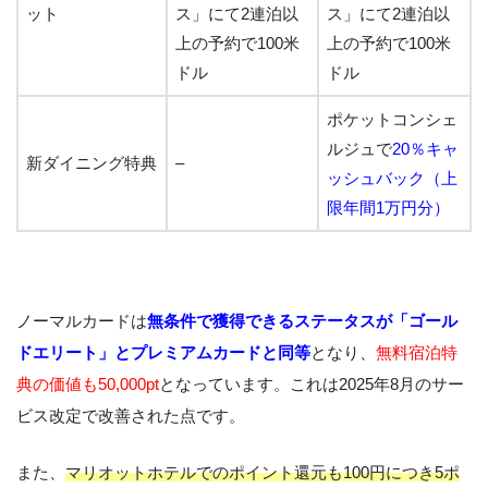
ット
ス」
にて
2連泊以
ス」
にて
2連泊以
上の予約で100米
上の予約で100米
ドル
ドル
ポケットコンシェ
ルジュで
20％キャ
新ダイニング特典
–
ッシュバック（上
限年間1万円分）
ノーマルカードは
無条件で獲得できるステータスが「ゴール
ドエリート」とプレミアムカードと同等
となり、
無料宿泊特
典の価値も50,000pt
となっています。これは2025年8月のサー
ビス改定で改善された点です。
また、
マリオットホテルでのポイント還元も100円につき5ポ