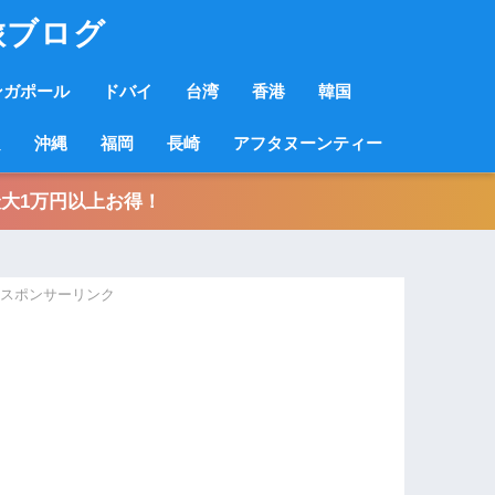
旅ブログ
ンガポール
ドバイ
台湾
香港
韓国
良
沖縄
福岡
長崎
アフタヌーンティー
大1万円以上お得！
スポンサーリンク