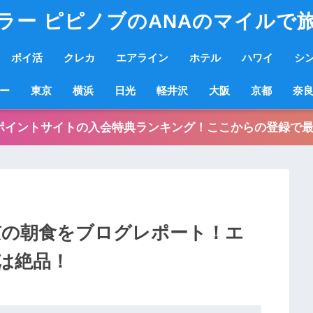
ラー ピピノブのANAのマイルで
ポイ活
クレカ
エアライン
ホテル
ハワイ
シ
ー
東京
横浜
日光
軽井沢
大阪
京都
奈
ポイントサイトの入会特典ランキング！ここからの登録で最
京の朝食をブログレポート！エ
は絶品！